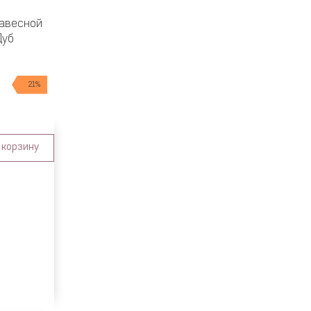
авесной
Дуб
21%
 корзину