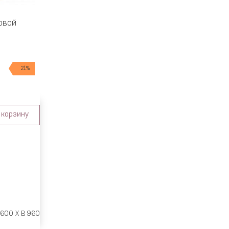
овой
21%
 корзину
 600 X В 960