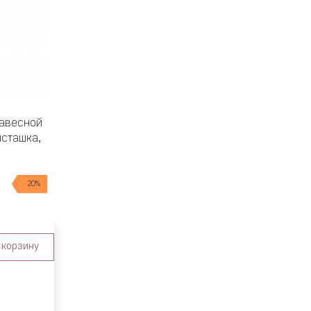
авесной
исташка,
)
20%
 корзину