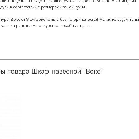
льшим модельным рядом (ширина тумб и шкафов от 300 до 800 мм). Вы
ули в соответствии с размерами вашей кухни.
туры Вокс от SILVA: экономьте без потери качества! Мы используем толь
риалы и предлагаем конкурентоспособные цены.
ы товара Шкаф навесной "Вокс"