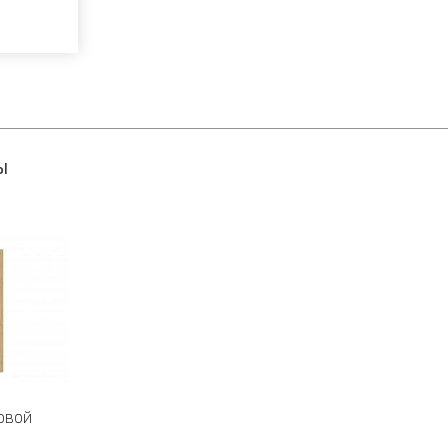
ы
овой