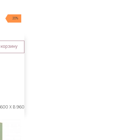
20%
 корзину
 600 X В 960