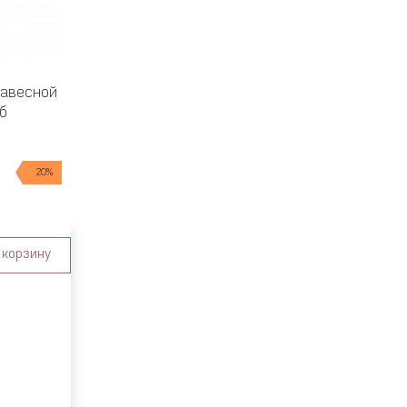
навесной
б
20%
 корзину