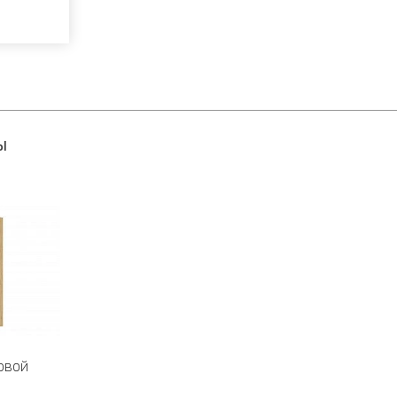
ы
овой