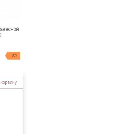
навесной
б
20%
 корзину