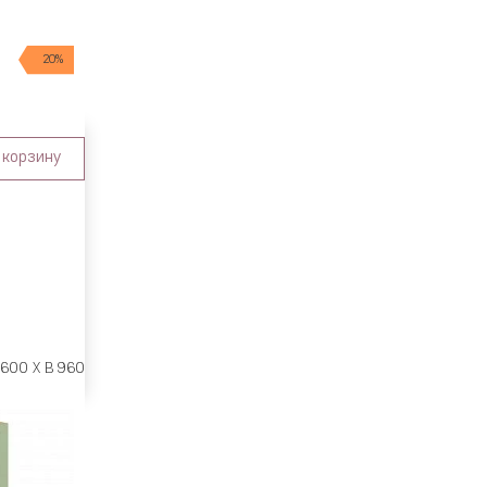
20%
 корзину
 600 X В 960