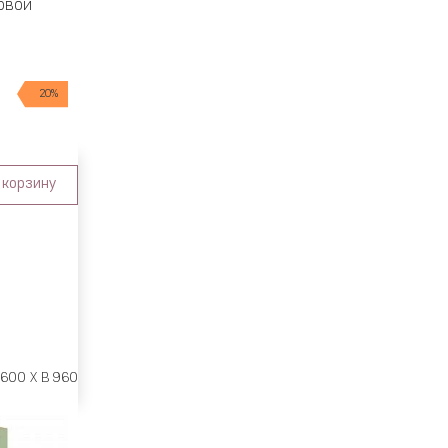
овой
20%
 корзину
 600 X В 960