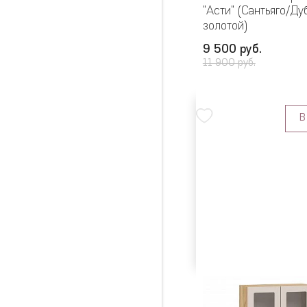
"Асти" (Сантьяго/Д
золотой)
9 500 руб.
11 900 руб.
В