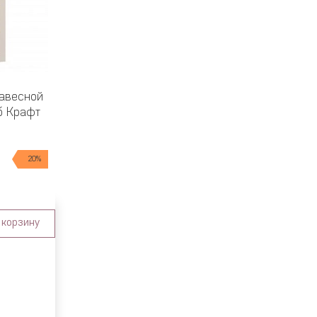
авесной
уб Крафт
20%
 корзину