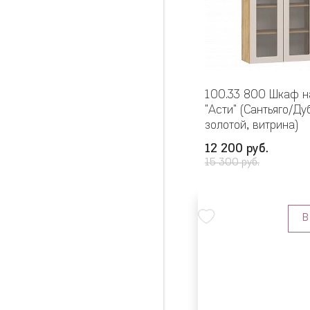
100.33 800 Шкаф н
"Асти" (Сантьяго/Д
золотой, витрина)
12 200 руб.
15 300 руб.
В