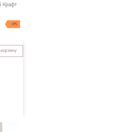
уб Крафт
20%
 корзину