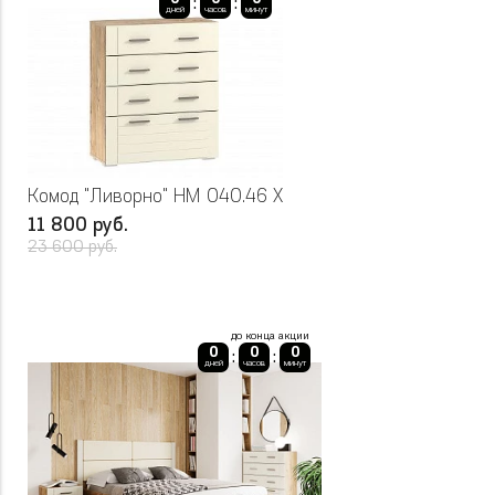
:
:
дней
часов
минут
Комод "Ливорно" НМ 040.46 Х
11 800 руб.
23 600 руб.
до конца акции
0
0
0
:
:
дней
часов
минут