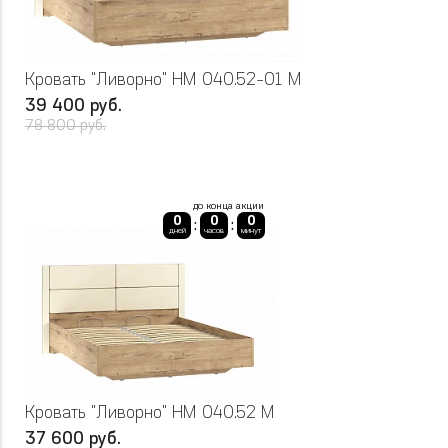
Кровать "Ливорно" НМ 040.52-01 М
39 400 руб.
78 800 руб.
до конца акции
0
0
0
:
:
дней
часов
минут
Кровать "Ливорно" НМ 040.52 М
37 600 руб.