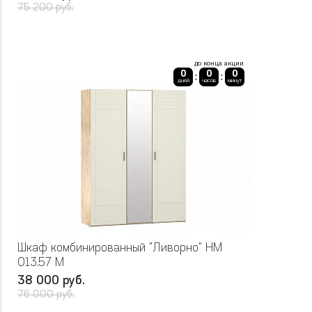
75 200 руб.
до конца акции
0
0
0
:
:
дней
часов
минут
Шкаф комбинированный "Ливорно" НМ
013.57 М
38 000 руб.
76 000 руб.