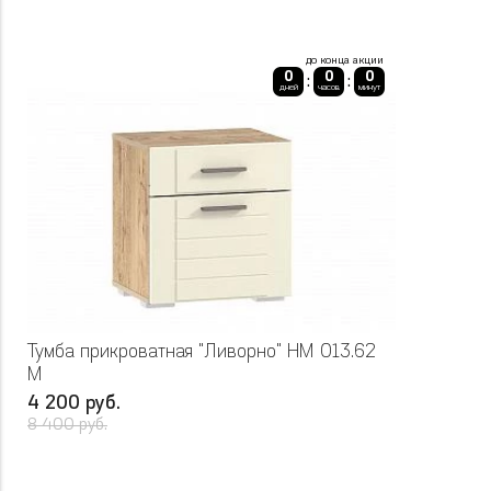
до конца акции
0
0
0
:
:
дней
часов
минут
Тумба прикроватная "Ливорно" НМ 013.62
М
4 200 руб.
8 400 руб.