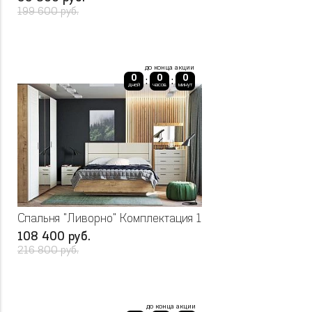
199 600 руб.
до конца акции
0
0
0
:
:
дней
часов
минут
Спальня "Ливорно" Комплектация 1
108 400 руб.
216 800 руб.
до конца акции