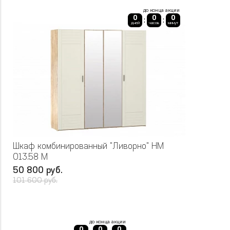
до конца акции
0
0
0
:
:
дней
часов
минут
Шкаф комбинированный "Ливорно" НМ
013.58 М
50 800 руб.
101 600 руб.
до конца акции
0
0
0