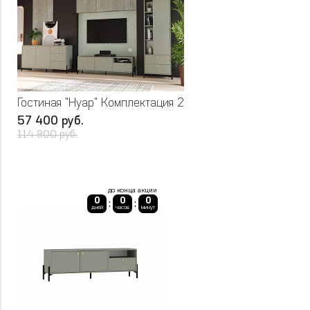
Гостиная "Нуар" Комплектация 2
57 400 руб.
114 800 руб.
до конца акции
0
0
0
:
:
дней
часов
минут