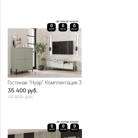
до конца акции
0
0
0
:
:
дней
часов
минут
Гостиная "Нуар" Комплектация 3
35 400 руб.
70 800 руб.
до конца акции
0
0
0
:
:
дней
часов
минут