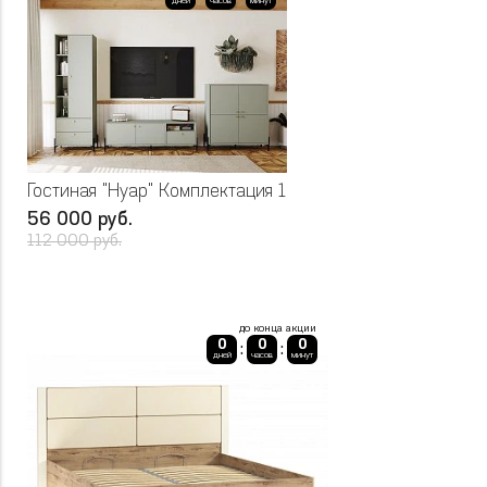
дней
часов
минут
Гостиная "Нуар" Комплектация 1
56 000 руб.
112 000 руб.
до конца акции
0
0
0
:
:
дней
часов
минут