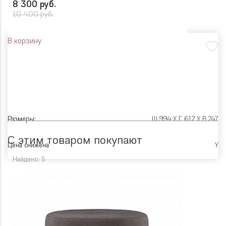
8 300 руб.
10 400 руб.
В корзину
Размеры:
Ш 994 X Г 612 X В 247
С этим товаром покупают
Цена снижена
Y
Найдено: 5