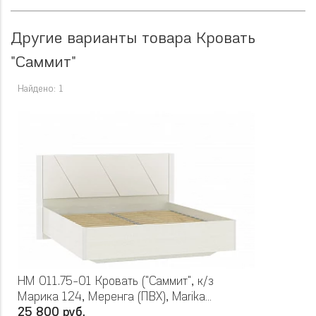
Другие варианты товара Кровать
"Саммит"
Найдено: 1
НМ 011.75-01 Кровать ("Саммит", к/з
Марика 124, Меренга (ПВХ), Marika
white,Меренга, Бел)
25 800 руб.