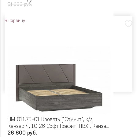
51 600 руб.
В корзину
НМ 011.75-01 Кровать ("Саммит", к/з
Канзас 4, 10 26 Софт Графит (ПВХ), Канзас
4, Софт графит, )
26 600 руб.