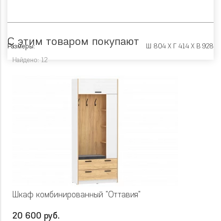
С этим товаром покупают
Размеры:
Ш 804 X Г 414 X В 928
Найдено: 12
Шкаф комбинированный "Оттавия"
20 600 руб.