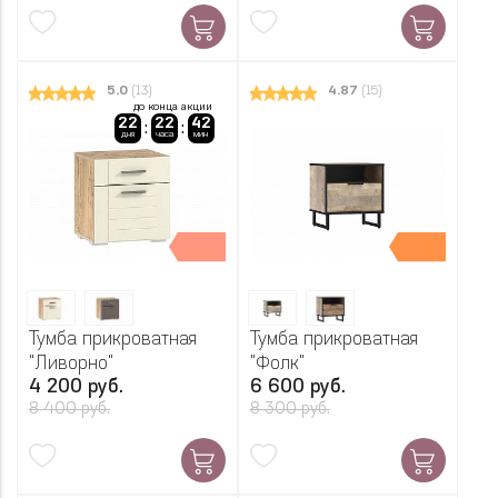
5.0
(13)
4.87
(15)
до конца акции
22
22
42
:
:
дня
часа
мин
Тумба прикроватная
Тумба прикроватная
"Ливорно"
"Фолк"
4 200 руб.
6 600 руб.
8 400 руб.
8 300 руб.