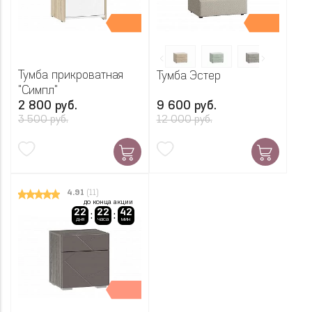
Тумба прикроватная
Тумба Эстер
"Симпл"
2 800 руб.
9 600 руб.
3 500 руб.
12 000 руб.
4.91
(11)
до конца акции
22
22
42
:
:
дня
часа
мин