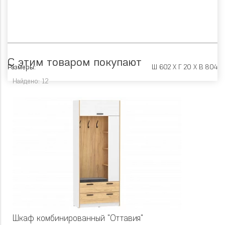
С этим товаром покупают
Размеры:
Ш 602 X Г 20 X В 804
Найдено: 12
Шкаф комбинированный "Оттавия"