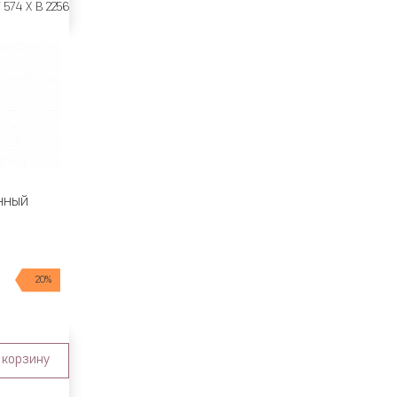
 574 X В 2256
нный
20%
 корзину