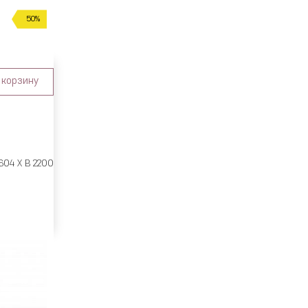
50%
 корзину
604 X В 2200