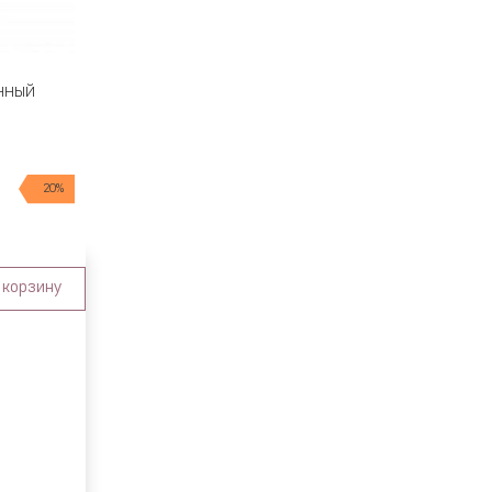
нный
20%
 корзину