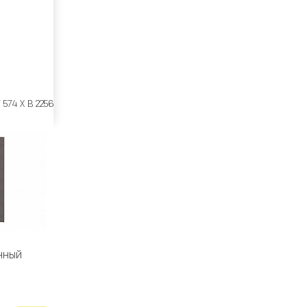
 574 X В 2256
нный