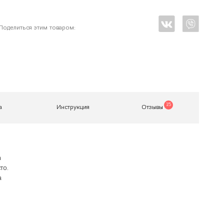
Поделиться этим товаром:
15
а
Инструкция
Отзывы
а
то.
а