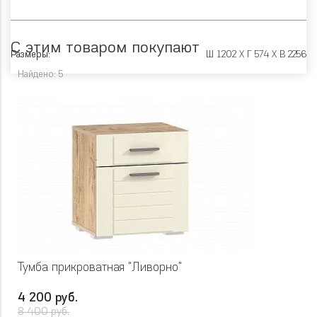
С этим товаром покупают
Размеры:
Ш 1202 X Г 574 X В 2256
Найдено: 5
Тумба прикроватная "Ливорно"
4 200 руб.
8 400 руб.