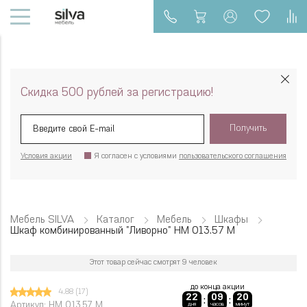
Скидка 500 рублей за регистрацию!
Получить
Условия акции
Я согласен с условиями
пользовательского соглашения
Мебель SILVA
Каталог
Мебель
Шкафы
Шкаф комбинированный "Ливорно" НМ 013.57 М
Этот товар сейчас смотрят 9 человек
до конца акции
4.88
(17)
22
09
20
:
:
Артикул: НМ 013.57 М
дня
часов
минут