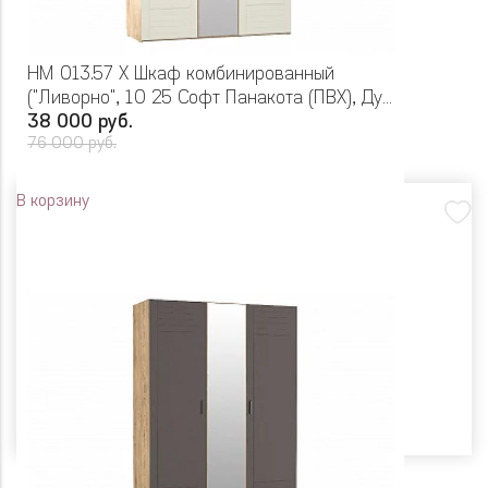
НМ 013.57 Х Шкаф комбинированный
("Ливорно", 10 25 Софт Панакота (ПВХ), Дуб
Бунратти)
38 000 руб.
76 000 руб.
В корзину