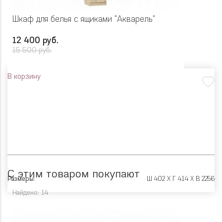
Шкаф для белья с ящиками "Акварель"
12 400 руб.
15 500 руб.
В корзину
С этим товаром покупают
Размеры:
Ш 402 X Г 414 X В 2256
Найдено: 14