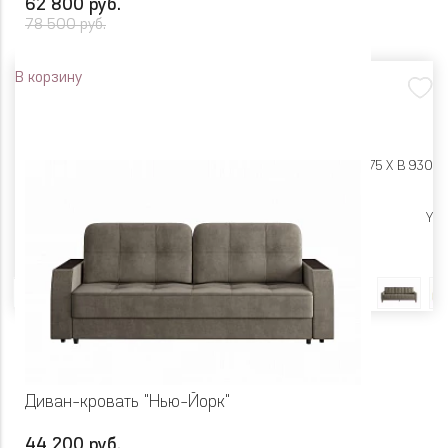
62 800 руб.
78 500 руб.
В корзину
Размеры:
Ш 2215 X Г 975 X В 930
Высокие опоры
Y
Цвет
Диван-кровать "Нью-Йорк"
44 200 руб.