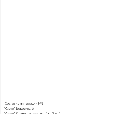
Состав комплектации №1
"Киото" Боковина Б
"Киото" Одиночная секция -1т- (2 шт.)