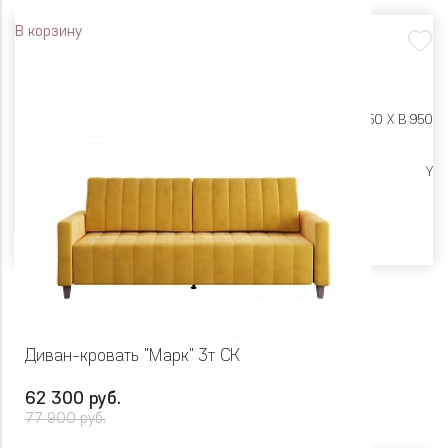
В корзину
Размеры:
Ш 2285 X Г 950 X В 950
Высокие опоры
Y
Цвет
Диван-кровать "Марк" 3т СК
62 300 руб.
77 900 руб.