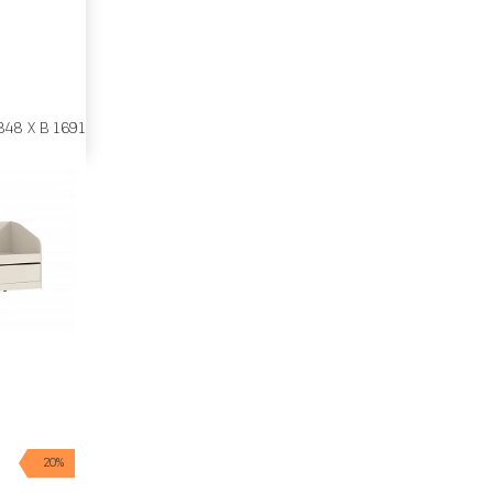
848 X В 1691
20%