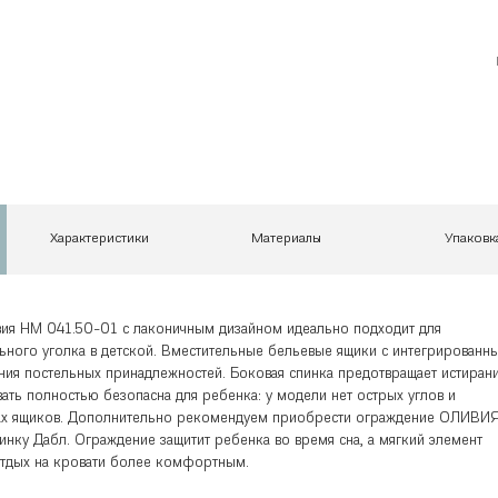
Характеристики
Материалы
Упаковк
ия НМ 041.50-01 с лаконичным дизайном идеально подходит для
ного уголка в детской. Вместительные бельевые ящики с интегрированн
ния постельных принадлежностей. Боковая спинка предотвращает истиран
ать полностью безопасна для ребенка: у модели нет острых углов и
дах ящиков. Дополнительно рекомендуем приобрести ограждение ОЛИВИ
нку Дабл. Ограждение защитит ребенка во время сна, а мягкий элемент
 отдых на кровати более комфортным.