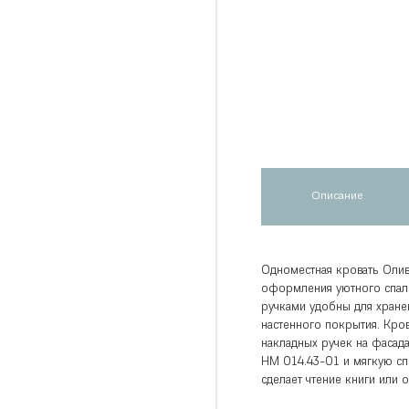
Описание
Одноместная кровать Олив
оформления уютного спаль
ручками удобны для хране
настенного покрытия. Кров
накладных ручек на фаса
НМ 014.43-01 и мягкую спи
сделает чтение книги или