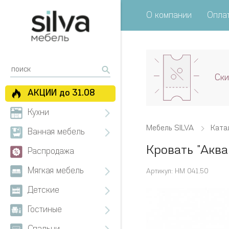
О компании
Оплат
Ски
АКЦИИ до 31.08
Кухни
Мебель SILVA
Ката
Ванная мебель
Кровать "Аква
Распродажа
Мягкая мебель
Артикул: НМ 041.50
Детские
Гостиные