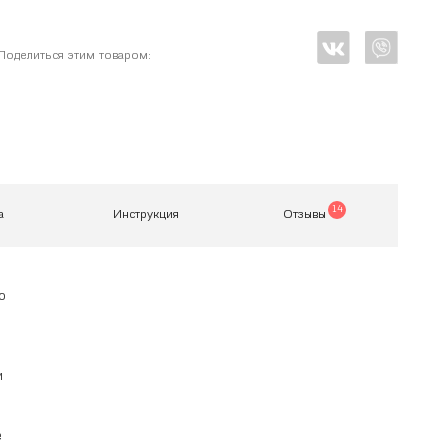
Поделиться этим товаром:
14
а
Инструкция
Отзывы
о
и
е