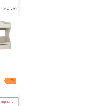
 846 X В 700
20%
 корзину