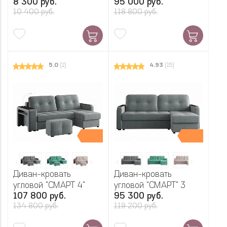
шт.
8 300 руб.
95 000 руб.
10 400 руб.
118 800 руб.
5.0
(2)
4.93
(15)
Диван-кровать
Диван-кровать
угловой "СМАРТ 4"
угловой "СМАРТ" 3
107 800 руб.
95 300 руб.
134 800 руб.
119 200 руб.