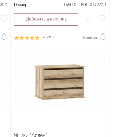
2200
Размеры:
Ш 450 X Г 600 X В 2200
Добавить в корзину
4.75
(8)
Новинка
Ящики "Арден"