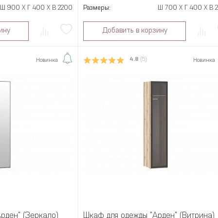
Ш 900 X Г 400 X В 2200
Размеры:
Ш 700 X Г 400 X В 
ину
Добавить в корзину
4.8
(5)
Новинка
Новинка
рден" (Зеркало)
Шкаф для одежды "Арден" (Витрина)