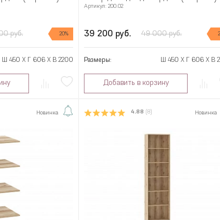
Артикул: 200.02
39 200 руб.
00 руб.
49 000 руб.
20%
Ш 450 X Г 606 X В 2200
Размеры:
Ш 450 X Г 606 X В 
ину
Добавить в корзину
4.88
(8)
Новинка
Новинка