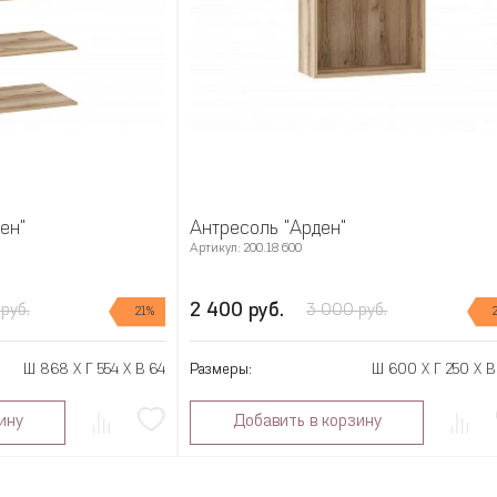
ен"
Антресоль "Арден"
Артикул: 200.18 600
2 400 руб.
руб.
3 000 руб.
21%
Ш 868 X Г 554 X В 64
Размеры:
Ш 600 X Г 250 X В
ину
Добавить в корзину