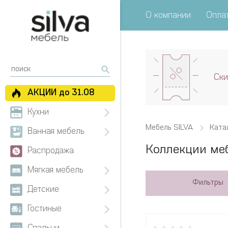
О компании
Оплат
Ски
АКЦИИ до 31.08
Кухни
Мебель SILVA
Ката
Ванная мебель
Коллекции ме
Распродажа
Мягкая мебель
Фильтры
Детские
Гостиные