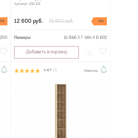
Артикул: 200.101
12 600 руб.
15 800 руб.
20%
20%
2200
Размеры:
Ш 866 X Г 484 X В 602
Добавить в корзину
4.67
(3)
Новинка