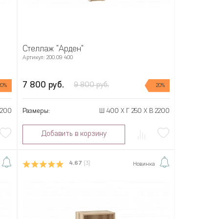
Стеллаж "Арден"
Артикул: 200.09 400
7 800 руб.
9 800 руб.
20%
20%
2200
Размеры:
Ш 400 X Г 250 X В 2200
Добавить в корзину
4.67
(3)
Новинка