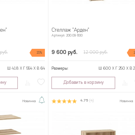
ен"
Стеллаж "Арден"
Артикул: 200.09 600
9 600 руб.
руб.
12 000 руб.
21%
Ш 418 X Г 554 X В 64
Размеры:
Ш 600 X Г 250 X В 
ину
Добавить в корзину
4.75
(4)
Новинка
Новинка