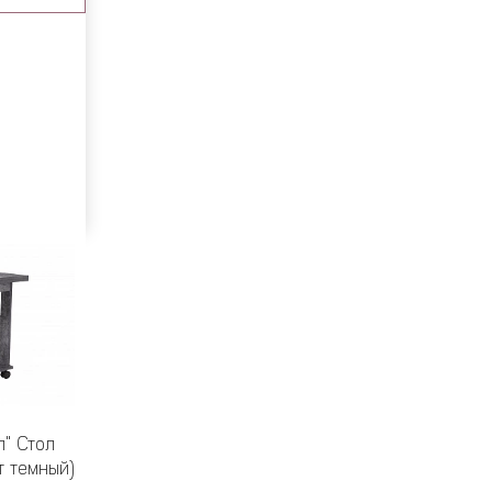
л" Стол
т темный)