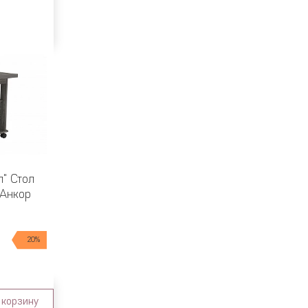
л" Стол
 Анкор
20%
 корзину