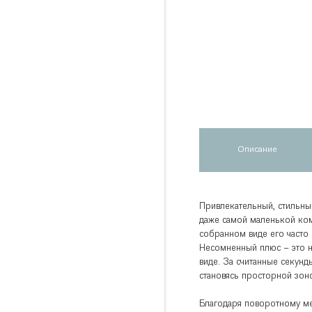
Описание
Привлекательный, стильны
даже самой маленькой ком
собранном виде его часто 
Несомненный плюс – это н
виде. За считанные секунд
становясь просторной зоно
Благодаря поворотному м