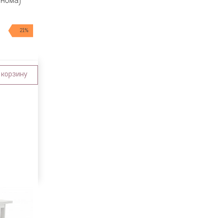
онома)
21%
 корзину