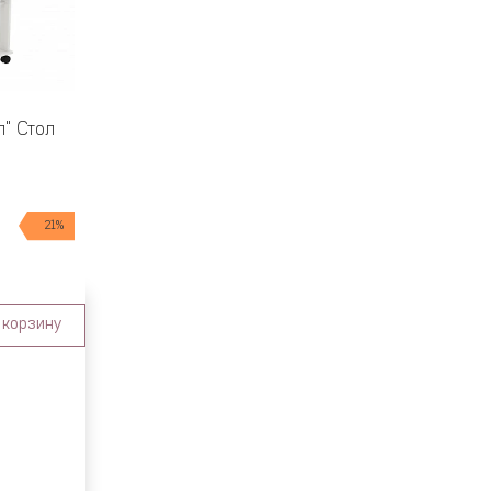
л" Стол
21%
 корзину