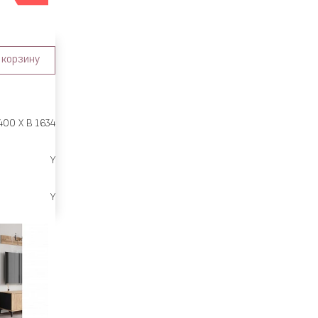
 корзину
400 X В 1634
Y
Y