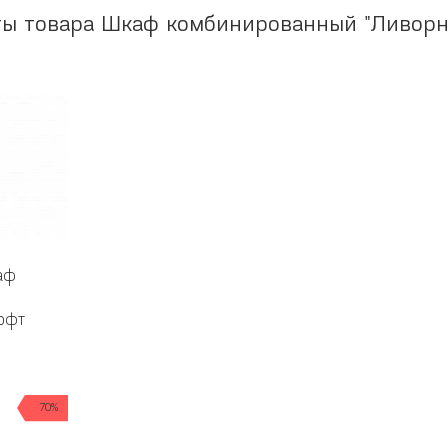
ты товара Шкаф комбинированный "Ливорн
аф
Софт
б
70%