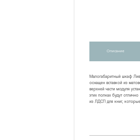
Описание
Малогабаритный шкаф Лив
оснащен вставкой из мато
верхней части модуля уста
этих полках будут отлично
из ЛДСП для книг, которы