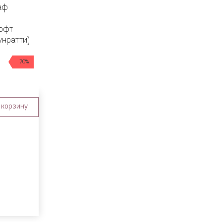
аф
Софт
унратти)
70%
 корзину