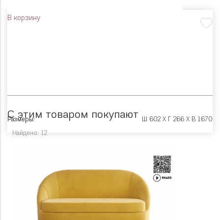
В корзину
С этим товаром покупают
Размеры:
Ш 602 X Г 266 X В 1670
Найдено: 12