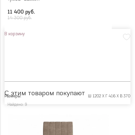
11 400 руб.
14 300 руб.
В корзину
С этим товаром покупают
Размеры:
Ш 1202 X Г 416 X В 370
Найдено: 9