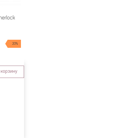
herlock
20%
 корзину