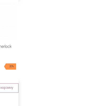
herlock
20%
 корзину