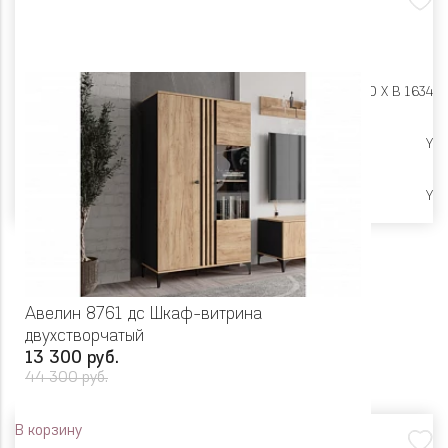
Размеры:
Ш 900 X Г 400 X В 1634
Высокие опоры
Y
Ликвидация
Y
Авелин 8761 дс Шкаф-витрина
двухстворчатый
13 300 руб.
44 300 руб.
В корзину