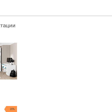
ктации
20%