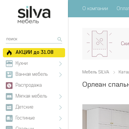
О компании
Оплат
Ски
АКЦИИ до 31.08
Кухни
Мебель SILVA
Ката
Ванная мебель
Орлеан спаль
Распродажа
Мягкая мебель
Детские
Гостиные