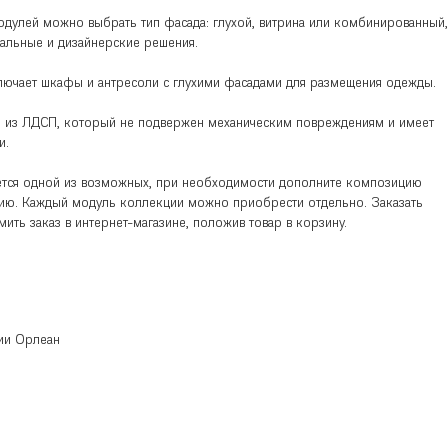
одулей можно выбрать тип фасада: глухой, витрина или комбинированный,
альные и дизайнерские решения.
ючает шкафы и антресоли с глухими фасадами для размещения одежды.
н из ЛДСП, который не подвержен механическим повреждениям и имеет
и.
ется одной из возможных, при необходимости дополните композицию
ию. Каждый модуль коллекции можно приобрести отдельно. Заказать
ть заказ в интернет-магазине, положив товар в корзину.
ии Орлеан