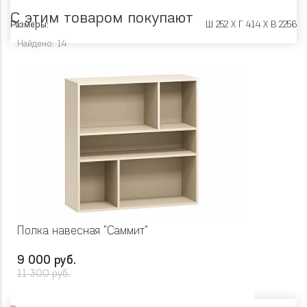
С этим товаром покупают
Размеры:
Ш 252 X Г 414 X В 2256
Найдено: 14
Полка навесная "Саммит"
9 000 руб.
11 300 руб.