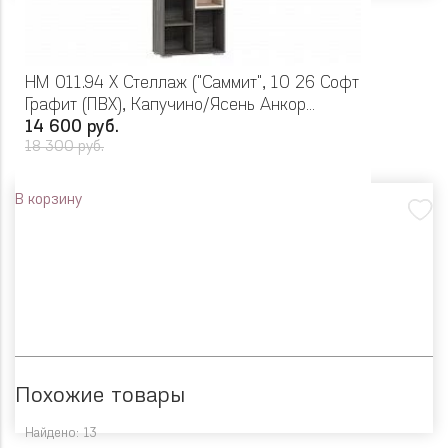
НМ 011.94 Х Стеллаж ("Саммит", 10 26 Софт
Графит (ПВХ), Капучино/Ясень Анкор
темный (KR))
14 600 руб.
18 300 руб.
В корзину
Похожие товары
Найдено: 13