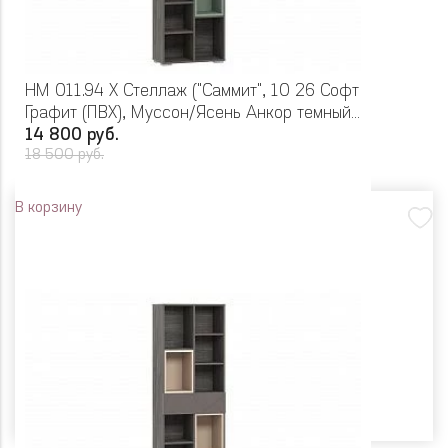
НМ 011.94 Х Стеллаж ("Саммит", 10 26 Софт
Графит (ПВХ), Муссон/Ясень Анкор темный
(KR))
14 800 руб.
18 500 руб.
В корзину